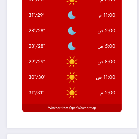
11:00 م
°
29
/
°
31
2:00 ص
°
28
/
°
28
5:00 ص
°
28
/
°
28
8:00 ص
°
29
/
°
29
11:00 ص
°
30
/
°
30
2:00 م
°
31
/
°
31
Weather from OpenWeatherMap