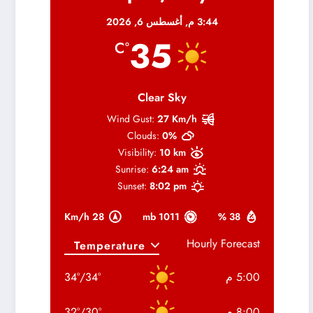
3:44 م,
أغسطس 6, 2026
35
°C
Clear Sky
Wind Gust:
27 Km/h
Clouds:
0%
Visibility:
10 km
Sunrise:
6:24 am
Sunset:
8:02 pm
28 Km/h
1011 mb
38 %
Hourly Forecast
5:00 م
°
34
/
°
34
8:00 م
°
30
/
°
32