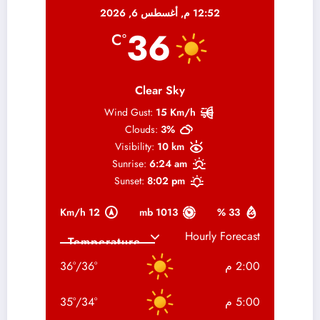
12:52 م,
أغسطس 6, 2026
36
°C
Clear Sky
Wind Gust:
15 Km/h
Clouds:
3%
Visibility:
10 km
Sunrise:
6:24 am
Sunset:
8:02 pm
12 Km/h
1013 mb
33 %
Hourly Forecast
2:00 م
°
36
/
°
36
5:00 م
°
34
/
°
35