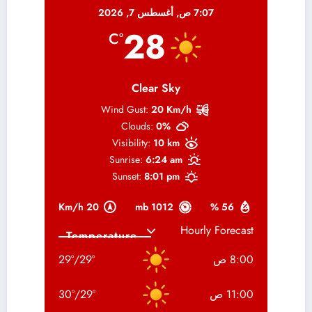
7:07 ص,
أغسطس 7, 2026
28
°C
Clear Sky
Wind Gust:
20 Km/h
Clouds:
0%
Visibility:
10 km
Sunrise:
6:24 am
Sunset:
8:01 pm
20 Km/h
1012 mb
56 %
Hourly Forecast
8:00 ص
°
29
/
°
29
11:00 ص
°
29
/
°
30