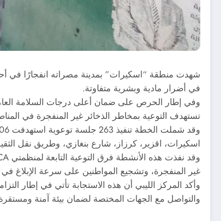
شهدت منطقة “اسكيرات” بمدينة مصراته انفجارًا في أحد
في أضرار مادية وبشرية متفاوتة.
وفي إطار الحرص على ضمان أعلى درجات السلامة العامة، با
تستهدف التوعية بمخاطر الذخائر غير المنفجرة في المنا
وقد شملت الخطة تنفيذ 263 جلسة توعوية استهدفت 1706 مواطنًا من مختلف الفئات العمرية، من رجال ونساء وأطفال، إلى جانب توزيع 1941 مادة توعوية في المناطق التالية:
اسكيرات، اقزير، كرزاز، شارع بنغازي، وطريق نقل الثقي
غير المنفجرة، وتشجيع المواطنين على سرعة الإبلاغ في
وأكد المركز الليبي أن هذه الاستجابة تأتي في إطار التزام
والتواصل مع الجهات المختصة لضمان بيئة آمنة ومستقرة.