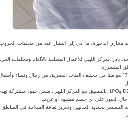
 مخازن الذخيرة، ما أدى إلى انتشار عدد من مخلفات الحروب
در المركز الليبي للأعمال المتعلقة بالألغام ومخلفات الحروب 
طق المتضررة.
ل.
وقد نفذت هذه الأنشطة فرق التوعية التابعة لمنظمتي DCA وLPO، بالتنسيق مع المرك
 حال العثور على أي جسم مشبوه أو غريب.
ه المستمر بحماية المدنيين وتعزيز ثقافة السلامة في المناطق ا