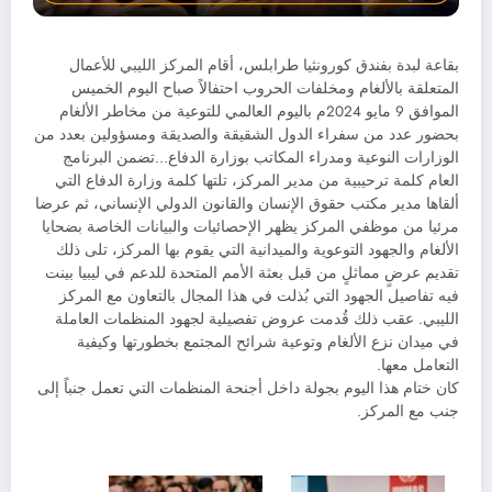
بقاعة لبدة بفندق كورونثيا طرابلس، أقام المركز الليبي للأعمال
المتعلقة بالألغام ومخلفات الحروب احتفالاً صباح اليوم الخميس
الموافق 9 مايو 2024م باليوم العالمي للتوعية من مخاطر الألغام
بحضور عدد من سفراء الدول الشقيقة والصديقة ومسؤولين بعدد من
الوزارات النوعية ومدراء المكاتب بوزارة الدفاع…تضمن البرنامج
العام كلمة ترحيبية من مدير المركز، تلتها كلمة وزارة الدفاع التي
ألقاها مدير مكتب حقوق الإنسان والقانون الدولي الإنساني، ثم عرضا
مرئيا من موظفي المركز يظهر الإحصائيات والبيانات الخاصة بضحايا
الألغام والجهود التوعوية والميدانية التي يقوم بها المركز، تلى ذلك
تقديم عرضٍ مماثلٍ من قبل بعثة الأمم المتحدة للدعم في ليبيا بينت
فيه تفاصيل الجهود التي بُذلت في هذا المجال بالتعاون مع المركز
الليبي. عقب ذلك قُدمت عروض تفصيلية لجهود المنظمات العاملة
في ميدان نزع الألغام وتوعية شرائح المجتمع بخطورتها وكيفية
التعامل معها.
كان ختام هذا اليوم بجولة داخل أجنحة المنظمات التي تعمل جنباً إلى
جنب مع المركز.